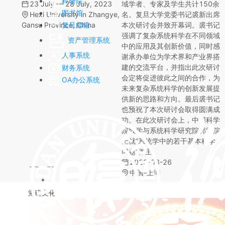
科研院
23 July — 28 July, 2023
域学者、专家及学生共计150余
图书馆
Hexi University in Zhangye,
名。复旦大学党委书记裘新出席
Gansu Province, China
本次研讨会并致开幕词。裘书记
复旦邮箱
强调了复杂系统科学在不同领域
资产管理系统
中的应用及其创新价值，同时感
人事系统
谢承办单位为学术界和产业界搭
建的交流平台，并指出此次研讨
财务系统
【学术讲座】量子随机系统的参数估计
会定将促进彼此之间的合作，为
梁伟超 教授
OA办公系统
未来复杂系统科学的创新发展提
邯郸校区光华楼东主楼1403
供新的思路和方向。最后裘书记
2026年5月29日 10:00-11:00
也预祝了本次研讨会取得圆满成
功。在此次研讨会上，中国科学
更多学术活动
院数学与系统科学研究院郭雷院
士就“系统学中的若干基本科学
问题”作主
2023-03-26
中国-上海
党建文化