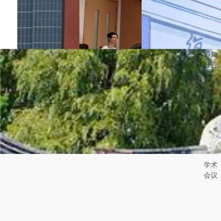
通知
公告
2026-06-15
聚焦数学与地学交
学术
2026-05-10
叉：国家自然科学
会议
好导师丨智能复杂
基金原创探索计划
体系基础理论与关
项目中期汇报会顺
2026-07-02
键技术实验室 林
利召开
喜报|智能复杂体系
伟：顶天立地做学
2026年6月13日，
基础理论与关键技