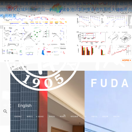
系基础理论与关键技术实验室林伟、朱群喜课题组与
国家重点研发计划“
提出一种基于储备池计算的复杂动力系统关键临界点
在复旦大学顺利召开
信息动态
中文
｜
English
网站首页
实验室概况
教师队伍
信息动态
学术活动
科学研究
研究生教育
平台
党建文化
招聘启事
校友天地