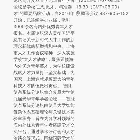
论坛简介复旦大学光华青年学者
2023-01-07 08:30-
论坛是学校“主动觅才、精准选
18:30（GMT+08:00）
才”的重要品牌活动，自2016年
腾讯会议 937-905-152
开始，已连续举办八届，吸引
3000余名海内外优秀青年人才
报名。本届论坛深入贯彻习近平
总书记关于新时代人才工作的新
理念新战略新举措和中央、上海
市人才工作会议精神，深入实施
学校“大人才战略”，聚焦延揽海
内外优秀青年英才，为学校建设
战略人才力量打下坚实基础，为
国家、上海造就规模宏大的青年
科技人才队伍做出贡献。 智能
复杂系统分论坛简介复旦大学第
九届光华青年学者论坛——智能
复杂系统分论坛由复旦大学智能
复杂体系基础理论与关键技术实
验室承办，旨在为各学科领域的
海内外优秀青年学者搭建学术交
流平台，通过学术研讨会和人才
洽谈会等形式，围绕国际学术前