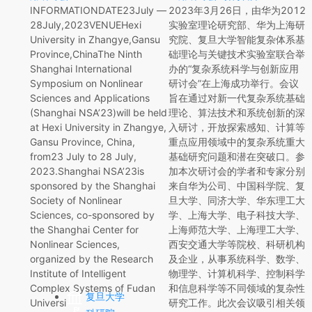
INFORMATIONDATE23July —
2023年3月26日，由华为2012
28July,2023VENUEHexi
实验室理论研究部、华为上海研
University in Zhangye,Gansu
究院、复旦大学智能复杂体系基
Province,ChinaThe Ninth
础理论与关键技术实验室联合举
Shanghai International
办的“复杂系统科学与创新应用
Symposium on Nonlinear
研讨会”在上海成功举行。会议
Sciences and Applications
旨在通过对新一代复杂系统基础
(Shanghai NSA’23)will be held
理论、算法技术和系统创新的深
at Hexi University in Zhangye,
入研讨，开放探索感知、计算等
Gansu Province, China,
重点应用领域中的复杂系统重大
from23 July to 28 July,
基础研究问题和潜在突破口。参
2023.Shanghai NSA’23is
加本次研讨会的学者和专家分别
sponsored by the Shanghai
来自华为公司、中国科学院、复
Society of Nonlinear
旦大学、同济大学、华东理工大
Sciences, co-sponsored by
学、上海大学、电子科技大学、
the Shanghai Center for
上海师范大学、上海理工大学、
Nonlinear Sciences,
西安交通大学等院校、科研机构
organized by the Research
及企业，从事系统科学、数学、
Institute of Intelligent
物理学、计算机科学、控制科学
Complex Systems of Fudan
和信息科学等不同领域的复杂性
复旦大学
Universi
研究工作。此次会议吸引相关领