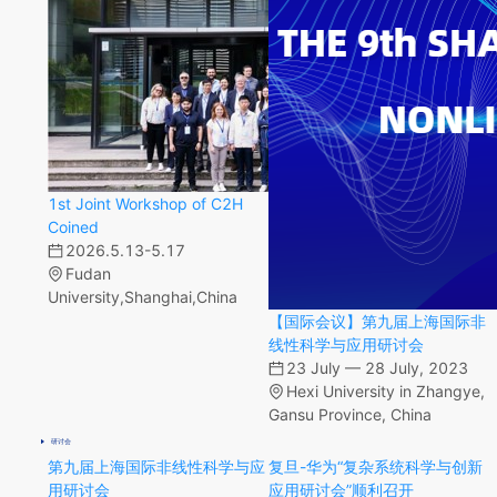
【学术讲座】交替多线性张量分解：模型、算法、性质及应用
吴海龙 教授
复旦大学智能复杂体系实验室1001会议室（国权路579号C栋）
2026年6月18日 16:00-17:30
1st Joint Workshop of C2H
Coined
2026.5.13-5.17
Fudan
University,Shanghai,China
【国际会议】第九届上海国际非
线性科学与应用研讨会
23 July — 28 July, 2023
Hexi University in Zhangye,
Gansu Province, China
研讨会
第九届上海国际非线性科学与应
复旦-华为“复杂系统科学与创新
用研讨会
应用研讨会”顺利召开