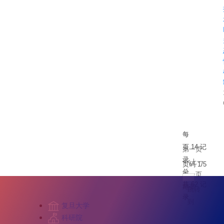
每
页
14
记
第一页
录
<<上一
页码
1
/
5
总
页
下一页
共
62
记
>>
尾页
跳转
录
到
复旦大学
科研院