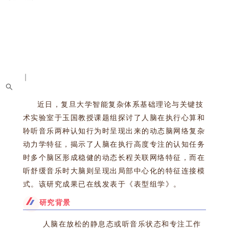
中文
｜
English
网站首页
实验室概况
教师队伍
信息动态
学术活动
科学研究
研究生教育
平台
党建文化
招聘启事
校友天地
近日，复旦大学智能复杂体系基础理论与关键技
术实验室于玉国教授课题组探讨了人脑在执行心算和
聆听音乐两种认知行为时呈现出来的动态脑网络复杂
动力学特征，揭示了人脑在执行高度专注的认知任务
时多个脑区形成稳健的动态长程关联网络特征，而在
听舒缓音乐时大脑则呈现出局部中心化的特征连接模
式。该研究成果已在线发表于《表型组学》。
研究背景
人脑在放松的静息态或听音乐状态和专注工作