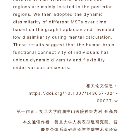
regions are mainly located in the posterior
regions. We then adopted the dynamic
dissimilarity of different MSTs over time
based on the graph Laplacian and revealed
low dissimilarity during mental calculation.
These results suggest that the human brain
functional connectivity of individuals has
unique dynamic diversity and flexibility
under various behaviors.
相关论文信息：
https://doi.org/10.1007/s43657-021-
00027-w
第一作者：复旦大学附属中山医院神经内科 郑高兴
本文通讯
作者：复旦大学人类表型组研究院、智
能复杂体系基础理论与关键技术实验室