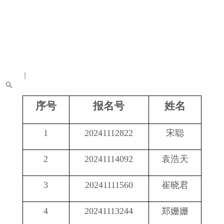
中文
｜
English
网站首页
实验室概况
教师队伍
信息动态
学术活动
科学研究
研究生教育
平台
党建文化
招聘启事
校友天地
序号
报名号
姓名
1
20241112822
宋聪
2
20241114092
袁浩天
3
20241111560
崔晓君
4
20241113244
郑姗姗