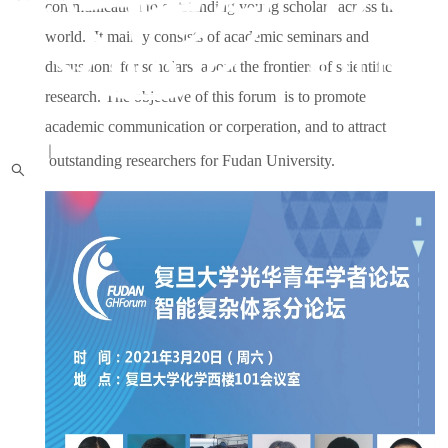
communication to outstanding young scholars across the
world. It mainly consists of academic seminars and
discussions for scholars about the frontiers of scientific
research. The objective of this forum is to promote
academic communication or corperation, and to attract
中文
｜
English
outstanding researchers for Fudan University.
网站首页
实验室概况
教师队伍
信息动态
学术活动
科学研究
研究生教育
平台
党建文化
招聘启事
校友天地